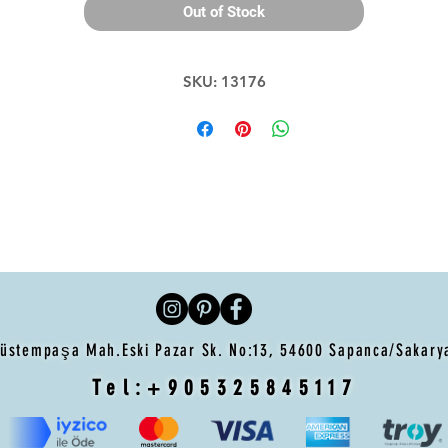
Out of Stock
SKU: 13176
üstempaşa Mah.Eski Pazar Sk. No:13, 54600 Sapanca/Sakar
Tel:
+905325845117