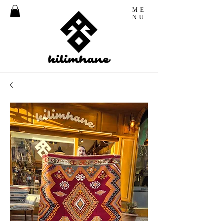
ME
NU