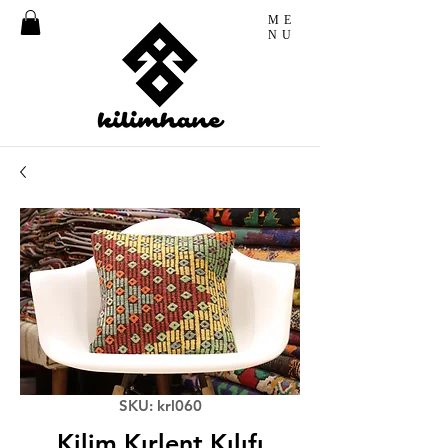
ME
NU
SKU: krl060
Kilim Kırlent Kılıfı