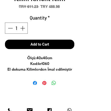
Regular
Sale
 TRY 611.23 
TRY 488.98
Price
Price
Quantity
*
Add to Cart
Ölçü:40x40cm
Kod:krl060
El dokuma Kilimlerden İmal edilmiştir
Arkası kumaş ve fermuarlıdır