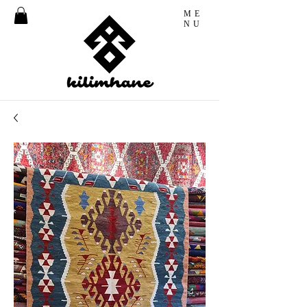
ME
NU